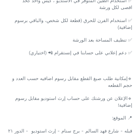
استخدام الطين المتوفر في الاستديو ، كيس واحد كحد
✅
اقصى لكل ورشة
استخدام الفرن للحرق (قطعة لكل شخص، والباقي برسوم
✅
إضافية)
تنظيف المساحة بعد الورشة
✅
(اختياري)
📲
دعم إعلاني على حسابنا في إنستقرام
✅
🔹إمكانية طلب صبغ القطع مقابل رسوم اضافيه حسب العدد و
حجم القطعه
🔹الإعلان عن ورشتك على حساب إرث استوديو مقابل رسوم
إضافية!
الموقع:
📍
قبله - شارع فهد السالم - برج سنام - إرث استوديو - الدور ٢١