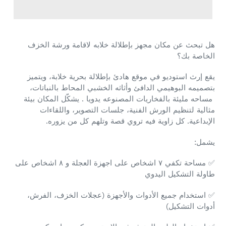
هل تبحث عن مكان مجهز بإطلالة خلابه لاقامة ورشة الخزف
الخاصة بك؟
يقع إرث استوديو في موقع هادئ بإطلالة بحرية خلابة، ويتميز
بتصميمه البوهيمي الدافئ وأثاثه الخشبي المحاط بالنباتات،
مساحه مليئة بالفخاريات المصنوعه يدويا . يشكّل المكان بيئة
مثالية لتنظيم الورش الفنية، جلسات التصوير، واللقاءات
الإبداعية. كل زاوية فيه تروي قصة وتلهم كل من يزوره.
يشمل:
مساحة تكفي ٧ اشخاص على اجهزة العجلة و ٨ اشخاص على
✅
طاولة التشكيل اليدوي
استخدام جميع الأدوات والأجهزة (عجلات الخزف، الفرش،
✅
أدوات التشكيل)