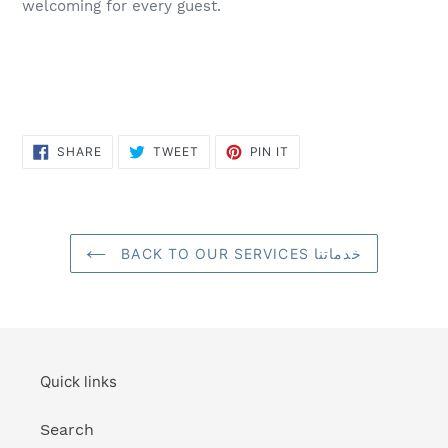
welcoming for every guest.
SHARE
TWEET
PIN
SHARE
TWEET
PIN IT
ON
ON
ON
FACEBOOK
TWITTER
PINTEREST
BACK TO OUR SERVICES خدماتنا
Quick links
Search